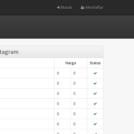
Masuk
Mendaftar
stagram
Harga
Status
0
0
0
0
0
0
0
0
0
0
0
0