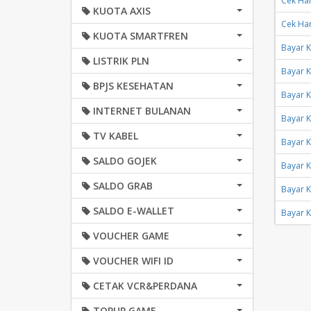
Cek Har
KUOTA AXIS
Cek Har
KUOTA SMARTFREN
Bayar K
LISTRIK PLN
Bayar K
BPJS KESEHATAN
Bayar K
INTERNET BULANAN
Bayar K
TV KABEL
Bayar K
SALDO GOJEK
Bayar K
SALDO GRAB
Bayar K
SALDO E-WALLET
Bayar K
VOUCHER GAME
VOUCHER WIFI ID
CETAK VCR&PERDANA
TOPUP GAME