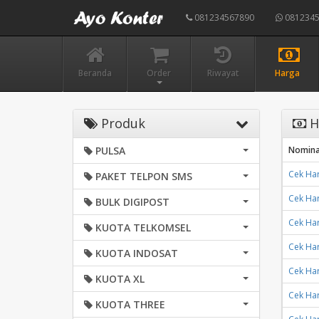
081234567890
0812345
Beranda
Order
Riwayat
Harga
Produk
H
PULSA
Nomina
Cek Har
PAKET TELPON SMS
Cek Har
BULK DIGIPOST
Cek Har
KUOTA TELKOMSEL
Cek Har
KUOTA INDOSAT
Cek Har
KUOTA XL
Cek Har
KUOTA THREE