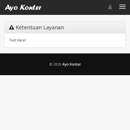
Toggle navigat
Toggl
Ketentuan Layanan
Text Here!
© 2026
Ayo Konter