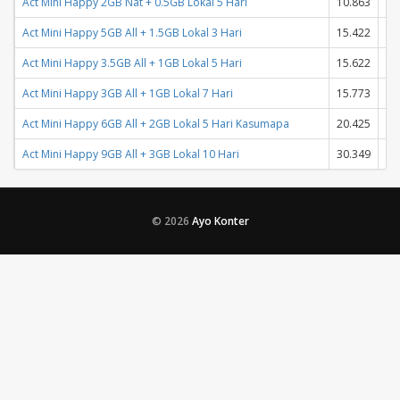
Act Mini Happy 2GB Nat + 0.5GB Lokal 5 Hari
10.863
10
Act Mini Happy 5GB All + 1.5GB Lokal 3 Hari
15.422
15
Act Mini Happy 3.5GB All + 1GB Lokal 5 Hari
15.622
15
Act Mini Happy 3GB All + 1GB Lokal 7 Hari
15.773
15
Act Mini Happy 6GB All + 2GB Lokal 5 Hari Kasumapa
20.425
20
Act Mini Happy 9GB All + 3GB Lokal 10 Hari
30.349
30
© 2026
Ayo Konter