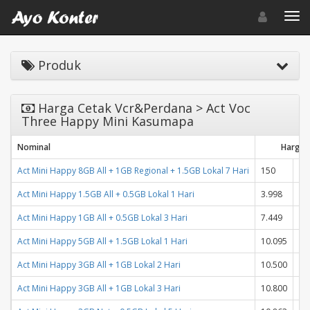
Toggle navigat
Toggl
Produk
Harga Cetak Vcr&Perdana > Act Voc
Three Happy Mini Kasumapa
Nominal
Harga
Act Mini Happy 8GB All + 1GB Regional + 1.5GB Lokal 7 Hari
150
15
Act Mini Happy 1.5GB All + 0.5GB Lokal 1 Hari
3.998
3.
Act Mini Happy 1GB All + 0.5GB Lokal 3 Hari
7.449
7.
Act Mini Happy 5GB All + 1.5GB Lokal 1 Hari
10.095
10
Act Mini Happy 3GB All + 1GB Lokal 2 Hari
10.500
10
Act Mini Happy 3GB All + 1GB Lokal 3 Hari
10.800
10