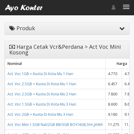
Toggle navigat
Toggl
Produk
Harga Cetak Vcr&Perdana > Act Voc Mini
Kosong
Nominal
Harga
Act. Voc 1GB + Kuota Di Kota-Mu 1 Hari
4.770
4.770
Act. Voc 2.5GB + Kuota Di Kota-Mu 1 Hari
6.457
6.457
Act. Voc 2.5GB + Kuota Di Kota-Mu 2 Hari
7.800
7.800
Act. Voc 1.5GB + Kuota Di Kota-Mu 3 Hari
8.600
8.600
Act. Voc 2GB + Kuota Di Kota-Mu 3 Hari
9.180
9.180
Act. Voc Mini 1.5GB Nat/2GB BB/3GB BOY/4GB,5Hr,JAWA
11.275
11.27